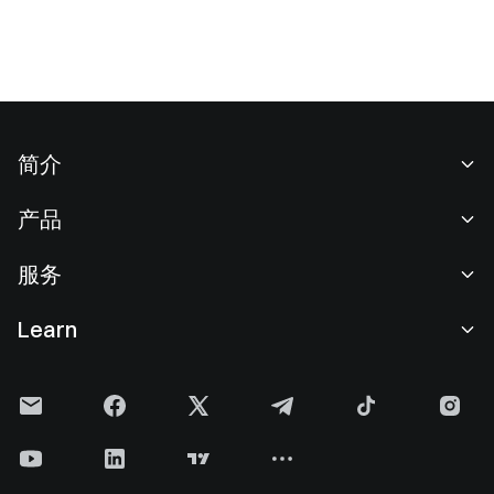
简介
关于我们
产品
职业机会
C2C
服务
新闻中心
闪兑与大宗交易
VIP 权益
F1 红牛车队官方赞助商
Learn
现货交易
机构服务
用户协议
学院
杠杆交易
建议反馈
风险警示
Gate 快讯
理财中心
公告列表
隐私政策
Gate 博客
ETF
费率标准
Cookie 政策
加密货币百科
合约