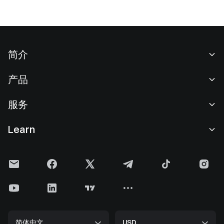
简介
关于我们
产品
职业机会
C2C
服务
新闻中心
闪兑与大宗交易
VIP 权益
F1 红牛车队官方赞助商
Learn
现货交易
机构服务
用户协议
学院
杠杆交易
建议反馈
风险警示
Gate 快讯
理财中心
公告列表
隐私政策
Gate 博客
ETF
费率标准
Cookie 政策
加密货币百科
合约
帮助中心
媒体工具包
Gate 研究院
CFD 合约
简体中文
USD
上币申请