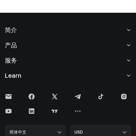
简介
关于我们
产品
职业机会
C2C
服务
新闻中心
闪兑与大宗交易
VIP 权益
F1 红牛车队官方赞助商
Learn
现货交易
机构服务
用户协议
学院
杠杆交易
建议反馈
风险警示
Gate 快讯
理财中心
公告列表
隐私政策
Gate 博客
ETF
费率标准
Cookie 政策
加密货币百科
合约
帮助中心
媒体工具包
Gate 研究院
CFD 合约
简体中文
USD
上币申请
储备金