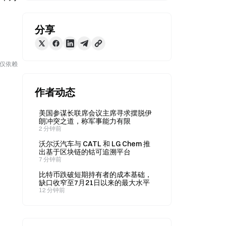
分享
勿仅依赖
作者动态
美国参谋长联席会议主席寻求摆脱伊
朗冲突之道，称军事能力有限
2 分钟前
沃尔沃汽车与 CATL 和 LG Chem 推
出基于区块链的钴可追溯平台
7 分钟前
比特币跌破短期持有者的成本基础，
缺口收窄至7月21日以来的最大水平
12 分钟前