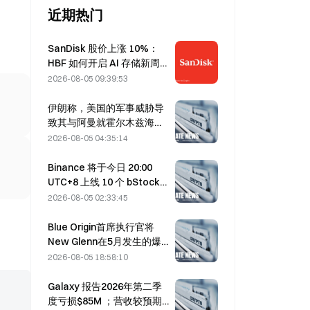
近期热门
SanDisk 股价上涨 10%：
HBF 如何开启 AI 存储新周
期，财报能否验证增长逻
2026-08-05 09:39:53
辑？
伊朗称，美国的军事威胁导
致其与阿曼就霍尔木兹海峡
达成协议的时间推迟至8月5
2026-08-05 04:35:14
日
Binance 将于今日 20:00
UTC+8 上线 10 个 bStocks
交易对，挂单手续费为零
2026-08-05 02:33:45
Blue Origin首席执行官将
New Glenn在5月发生的爆
炸归因于BE-4发动机阀门故
2026-08-05 18:58:10
障
Galaxy 报告2026年第二季
度亏损$85M ；营收较预期