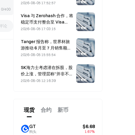
低3亿美元，股价下跌
2026-08-05 17:52:57
7.23%。
0/400
Visa 与 Zerohash 合作，将
稳定币支付整合至 Visa
评论
Direct
2026-08-05 17:03:15
Tanger 报告称，世界杯旅
游推动 6 月至 7 月销售额增
长 5%
2026-08-05 15:55:54
SK海力士考虑潜在拆股，股
价上涨，管理层称“并非不可
能”
2026-08-05 12:16:39
现货
合约
新币
GT
$6.68
狗头
1.67%