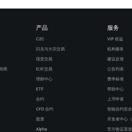
产品
服务
C2C
VIP 权益
闪兑与大宗交易
机构服务
现货交易
建议反馈
赞助商
杠杆交易
公告列表
理财中心
费率标准
ETF
帮助中心
合约
上币申请
CFD 合约
智能合约安全
股票
开发者中心（
Alpha
官方验证渠道