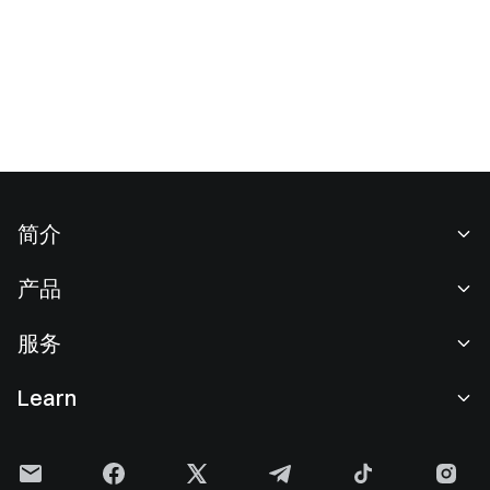
简介
关于我们
产品
职业机会
C2C
服务
新闻中心
闪兑与大宗交易
VIP 权益
F1 红牛车队官方赞助商
Learn
现货交易
机构服务
用户协议
学院
杠杆交易
建议反馈
风险警示
Gate 快讯
理财中心