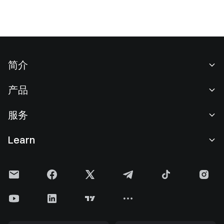
简介
关于我们
产品
职业机会
C2C
服务
新闻中心
闪兑与大宗交易
VIP 权益
F1 红牛车队官方赞助商
Learn
现货交易
机构服务
用户协议
学院
杠杆交易
建议反馈
风险警示
Gate 快讯
理财中心
公告列表
隐私政策
Gate 博客
ETF
费率标准
Cookie 政策
加密货币百科
合约
帮助中心
媒体工具包