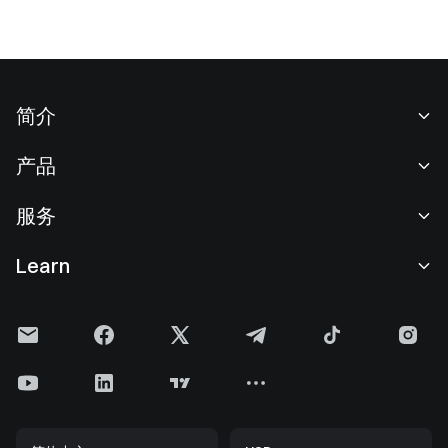
简介
关于我们
产品
职业机会
C2C
服务
新闻中心
闪兑与大宗交易
VIP 权益
F1 红牛车队官方赞助商
Learn
现货交易
机构服务
用户协议
学院
杠杆交易
建议反馈
风险警示
Gate 快讯
理财中心
公告列表
隐私政策
Gate 博客
ETF
费率标准
Cookie 政策
加密货币百科
合约
帮助中心
媒体工具包
Gate 研究院
CFD 合约