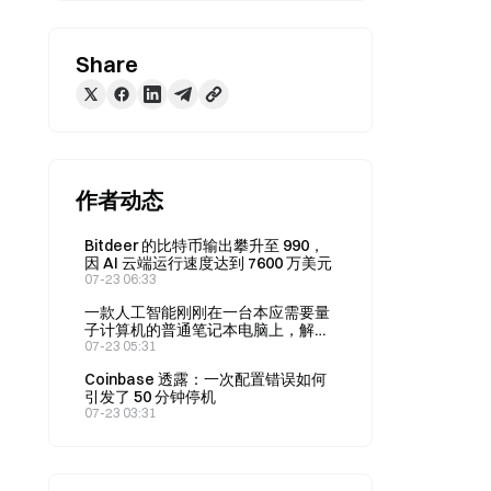
Share
作者动态
Bitdeer 的比特币输出攀升至 990，
因 AI 云端运行速度达到 7600 万美元
07-23 06:33
一款人工智能刚刚在一台本应需要量
子计算机的普通笔记本电脑上，解决
了一个量子问题
07-23 05:31
Coinbase 透露：一次配置错误如何
引发了 50 分钟停机
07-23 03:31