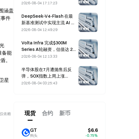
停滞在 2.70%
2026-08-04 17:17:23
围涵盖
DeepSeek-V4-Flash 在最
在事件
新基准测试中实现主流 AI 模
型最低运营成本。
2026-08-04 12:49:29
Volta Infra 完成$300M
光
Series A轮融资，估值达 24
准备能
亿美元，由 a16z 和
2026-08-04 12:13:33
护盾。
Altimeter 领投
半导体股在7月遭抛售后反
弹，SOX指数上周上涨
卫星
8.2%；AMD、西部数据和闪
2026-08-04 03:25:43
迪的财报成为关注焦点
现货
合约
新币
勿仅依赖
GT
$6.6
狗头
-0.75%