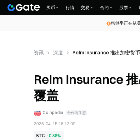
买币
行情
交易
合约
股票
您似乎正在从
资讯
深度
Relm Insurance 推出加
Relm Insura
覆盖
Coinpedia
合作与生态
2026-04-15 18:12:09
BTC
-0.86%