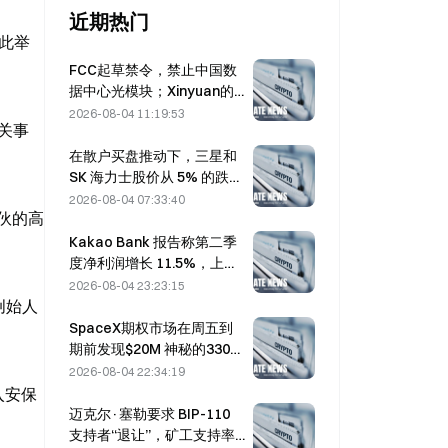
近期热门
。此举
FCC起草禁令，禁止中国数
据中心光模块；Xinyuan的
市场份额面临27%的冲击
2026-08-04 11:19:53
相关事
在散户买盘推动下，三星和
SK 海力士股价从 5% 的跌幅
中反弹
2026-08-04 07:33:40
伙的高
Kakao Bank 报告称第二季
度净利润增长 11.5%，上半
年盈利创历史新高
2026-08-04 23:23:15
始人 
SpaceX期权市场在周五到
期前发现$20M 神秘的330美
元行权价看涨期权头寸
2026-08-04 22:34:19
入安保
迈克尔·塞勒要求 BIP-110
支持者“退让”，矿工支持率