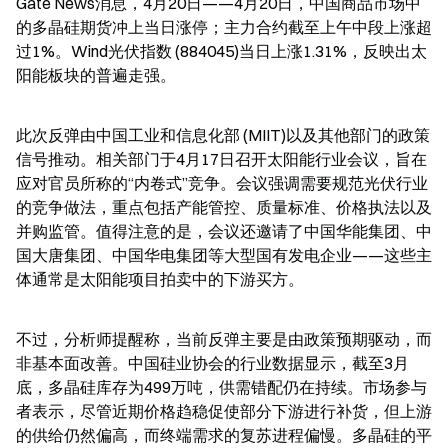
Gate News消息，4月20日——4月20日，中国商品市场中
的多晶硅期货冲上当日涨停；主力合约截至上午中段上涨超
过1%。Wind光伏指数 (884045)当日上涨1.31%，反映出太
阳能板块的普遍走强。
此次反弹由中国工业和信息化部 (MIIT)以及其他部门的政策
信号推动。相关部门于4月17日召开太阳能行业会议，旨在
应对官员所称的“内卷式”竞争。会议强调需要规范光伏行业
的竞争做法，重点包括产能管控、质量标准、价格执法以及
并购监管。值得注意的是，会议还邀请了中国华能集团、中
国大唐集团、中国华电集团等大型国有发电企业——这些主
体通常是太阳能项目拍卖中的下游买方。
不过，分析师提醒称，当前反弹主要是由政策预期驱动，而
非基本面改善。中国硅业协会的行业数据显示，截至3月
底，多晶硅库存为499万吨，供需错配仍在持续。市场参与
者表示，尽管近期价格趋稳促使部分下游进行补货，但上游
的供给仍然偏高，而终端需求的复苏进程偏慢。多晶硅的平