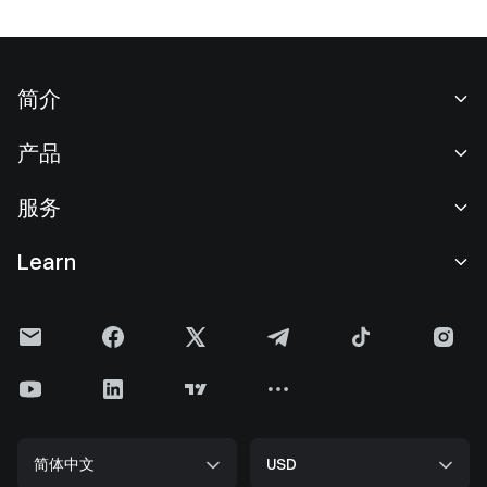
简介
关于我们
产品
职业机会
C2C
服务
新闻中心
闪兑与大宗交易
VIP 权益
F1 红牛车队官方赞助商
Learn
现货交易
机构服务
用户协议
学院
杠杆交易
建议反馈
风险警示
Gate 快讯
理财中心
公告列表
隐私政策
Gate 博客
ETF
费率标准
Cookie 政策
加密货币百科
合约
帮助中心
媒体工具包
Gate 研究院
CFD 合约
简体中文
USD
上币申请
储备金
比特币减半
股票