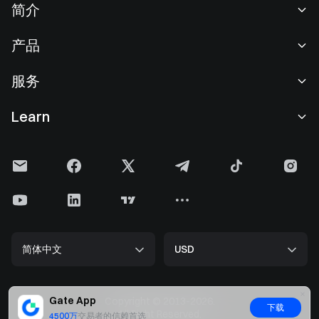
简介
关于我们
产品
职业机会
C2C
服务
新闻中心
闪兑与大宗交易
VIP 权益
F1 红牛车队官方赞助商
Learn
现货交易
机构服务
用户协议
学院
杠杆交易
建议反馈
风险警示
Gate 快讯
理财中心
公告列表
隐私政策
Gate 博客
ETF
费率标准
Cookie 政策
加密货币百科
合约
帮助中心
媒体工具包
Gate 研究院
CFD 合约
简体中文
USD
上币申请
储备金
比特币减半
股票
智能合约安全
牌照
以太坊 (ETH) 升级
Alpha
开发者中心（API）
安全方案
Gate App
Copyright © 2013-2026.
下载
大数据
Gate Pay
All Right Reserved.
4500万
交易者的信赖首选