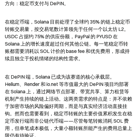
方向：稳定币支付与 DePIN。
在稳定币端，Solana 目前处理了全球约 35% 的链上稳定币
转账交易量，按交易笔数计算领先于任何一个以太坊 L2。
USDC 占据约 75% 的供应份额，PayPal 的 PYUSD 在 
Solana 上的增长速度超过任何其他公链。每一笔稳定币转
账都需要消耗以 SOL 计价的 base fee 和优先费用，形成持
续且独立于投机情绪的结构性需求。
在 DePIN 端，Solana 已成为该赛道的核心承载层。
Helium、Render 和 io.net 等市值最大的 DePIN 项目均部署
在 Solana 上，通过网络节点部署、带宽共享、算力租赁等
机制产生持续的链上活动。这两类需求的特点是：并不依赖
于加密市场的风险偏好周期，而是与真实经济活动直接挂
钩。然而也需要看到，稳定币转账的主要价值累积发生在稳
定币发行端而非公链代币端——尽管每笔转账消耗 SOL 费
用，但单笔成本极低，大量小额转账所能产生的费用总量上
限仍有待验证。