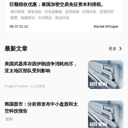
巨额税收优惠；泰国加密交易免征资本利得税。
每日新闻
资金流向
衍生品数据
监管政策
行情分析
宏观经济
股票
地缘政治
大宗商品
执法行动
08-07 01:22
Market Whisper
最新文章
更多
美国武器库存因伊朗战争消耗殆尽，
亚太地区部队受到影响
Crypto Frontier
·
12 分钟前
韩国股市：分析师发布中小盘股和太
空科技报告
股票