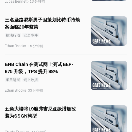
Lucas Bennett
·
13 分钟前
三名圣路易斯男子因策划比特币抢劫
案面临20年监禁
执法行动
安全事件
Ethan Brooks
·
15 分钟前
BNB Chain 在测试网上测试 BEP-
675 升级，TPS 提升 88%
项目进展
链上数据
Ethan Brooks
·
33 分钟前
五角大楼将19艘弗吉尼亚级潜艇改
装为SSGN构型
Crypto Frontier
·
44 分钟前