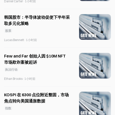
Daniel Carter
·
1小时前
韩国股市：半导体波动促使下半年采
取多元化策略
股票
Lucas Bennett
·
1小时前
Few and Far 创始人因 $10M NFT
市场欺诈案被起诉
执法行动
Ethan Brooks
·
1小时前
KOSPI 在 6300 点位附近整固，市场
焦点转向美国通胀数据
指数