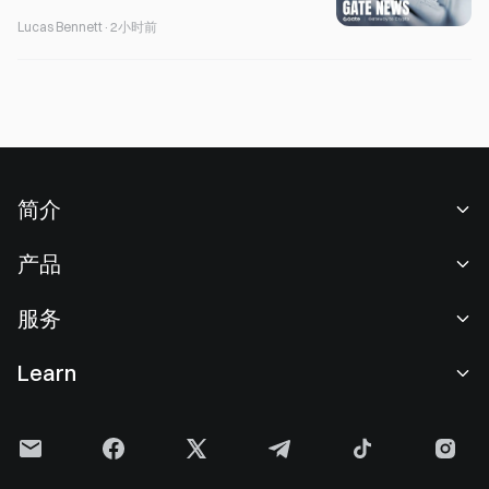
Lucas Bennett
·
2小时前
简介
关于我们
产品
职业机会
C2C
服务
新闻中心
闪兑与大宗交易
VIP 权益
F1 红牛车队官方赞助商
Learn
现货交易
机构服务
用户协议
学院
杠杆交易
建议反馈
风险警示
Gate 快讯
理财中心
公告列表
隐私政策
Gate 博客
ETF