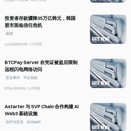
投资者存款骤降35万亿韩元，韩国
股市面临信任危机
股票
Lucas Bennett
·
1小时前
BTCPay Server 在凭证被盗后限制
远程闪电网络访问
安全事件
平台风险
Ethan Brooks
·
1小时前
Astarter 与 SVP Chain 合作构建 AI
Web3 基础设施
合作与生态
AI Agent