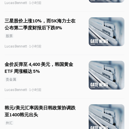
Lucas Bennett
·
1小时前
三星股价上涨10%，而SK海力士在
公布第二季度财报后下跌8%
股票
Lucas Bennett
·
1小时前
金价反弹至 4,400 美元，韩国黄金
ETF 周涨幅达 5%
贵金属
Lucas Bennett
·
1小时前
韩元/美元汇率因美日韩政策协调跌
至1400韩元出头
外汇