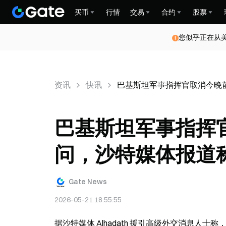
买币
行情
交易
合约
股票
您似乎正在从
资讯
快讯
巴基斯坦军事指挥官取消今晚
巴基斯坦军事指挥
问，沙特媒体报道
Gate News
2026-05-21 18:55:55
据沙特媒体 Alhadath 援引高级外交消息人士