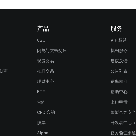
产品
服务
C2C
VIP 权益
闪兑与大宗交易
机构服务
现货交易
建议反馈
赞助商
杠杆交易
公告列表
理财中心
费率标准
ETF
帮助中心
合约
上币申请
CFD 合约
智能合约安全
股票
开发者中心（
Alpha
官方验证渠道