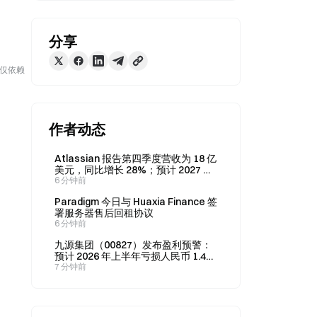
分享
勿仅依赖
作者动态
Atlassian 报告第四季度营收为 18 亿
美元，同比增长 28%；预计 2027 财
年订阅年化经常性收入增长 18%
6 分钟前
Paradigm 今日与 Huaxia Finance 签
署服务器售后回租协议
6 分钟前
九源集团（00827）发布盈利预警：
预计 2026 年上半年亏损人民币 1.46
亿元，较去年同期减少 4000 万元
7 分钟前