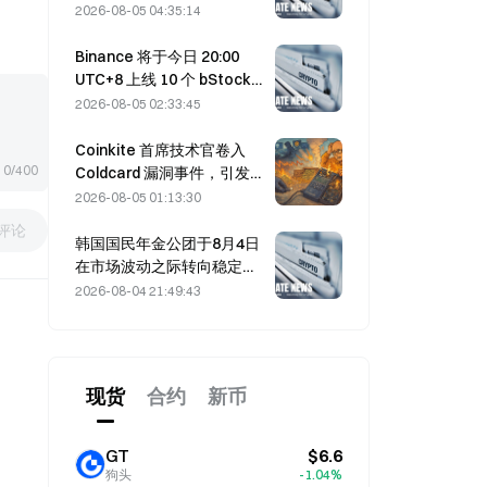
达成协议的时间推迟至8月5
2026-08-05 04:35:14
日
Binance 将于今日 20:00
UTC+8 上线 10 个 bStocks
交易对，挂单手续费为零
2026-08-05 02:33:45
Coinkite 首席技术官卷入
0/400
Coldcard 漏洞事件，引发四
轮攻击并造成 1.14 亿美元损
2026-08-05 01:13:30
失
评论
韩国国民年金公团于8月4日
在市场波动之际转向稳定型
股票
2026-08-04 21:49:43
现货
合约
新币
GT
$6.6
狗头
-1.04%