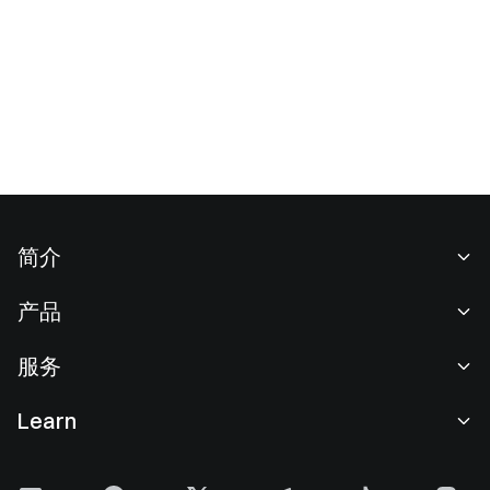
简介
关于我们
产品
职业机会
C2C
服务
新闻中心
闪兑与大宗交易
VIP 权益
F1 红牛车队官方赞助商
Learn
现货交易
机构服务
用户协议
学院
杠杆交易
建议反馈
风险警示