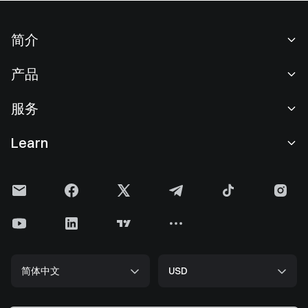
简介
关于我们
产品
职业机会
C2C
服务
新闻中心
闪兑与大宗交易
VIP 权益
F1 红牛车队官方赞助商
Learn
现货交易
机构服务
用户协议
学院
杠杆交易
建议反馈
风险警示
Gate 快讯
理财中心
公告列表
隐私政策
Gate 博客
ETF
费率标准
Cookie 政策
加密货币百科
合约
帮助中心
媒体工具包
Gate 研究院
CFD 合约
简体中文
USD
上币申请
储备金
比特币减半
股票
智能合约安全
牌照
以太坊 (ETH) 升级