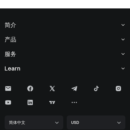
简介
关于我们
产品
职业机会
C2C
服务
新闻中心
闪兑与大宗交易
VIP 权益
F1 红牛车队官方赞助商
Learn
现货交易
机构服务
用户协议
学院
杠杆交易
建议反馈
风险警示
Gate 快讯
理财中心
公告列表
隐私政策
Gate 博客
ETF
费率标准
Cookie 政策
加密货币百科
合约
帮助中心
媒体工具包
Gate 研究院
CFD 合约
简体中文
USD
上币申请
储备金
比特币减半
股票