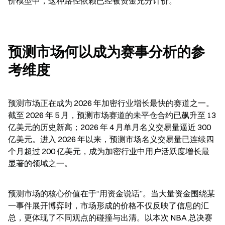
价模型中，这种路径依赖已经被资金充分计价。
预测市场何以成为赛事分析的参
考维度
预测市场正在成为 2026 年加密行业增长最快的赛道之一。
截至 2026 年 5 月，预测市场赛道的未平仓合约已飙升至 13 
亿美元的历史新高；2026 年 4 月单月名义交易量逼近 300 
亿美元。进入 2026 年以来，预测市场名义交易量已连续四
个月超过 200 亿美元，成为加密行业中用户活跃度增长最
显著的领域之一。
预测市场的核心价值在于“用资金说话”。当大量资金围绕某
一事件展开博弈时，市场形成的价格不仅反映了信息的汇
总，更体现了不同观点的碰撞与出清。以本次 NBA 总决赛