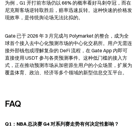
为例，G1 开打前市场仍以 66% 的概率看好马刺夺冠，而在
尼克斯客场逆转取胜后，赔率迅速反转。这种快速的价格发
现效率，是传统舆论场无法比拟的。
Gate 已于 2026 年 3 月完成与 Polymarket 的整合，成为全
球首个接入去中心化预测市场的中心化交易所。用户无需连
接外部钱包或理解复杂的 DeFi 流程，在 Gate App 内即可
直接使用 USDT 参与各类预测事件。这种低门槛的接入方
式，正在推动预测市场从加密原生用户的小众场景，扩展为
覆盖体育、政治、经济等多个领域的新型信息交互平台。
FAQ
Q1：NBA 总决赛 G4 对系列赛走势有何决定性影响？