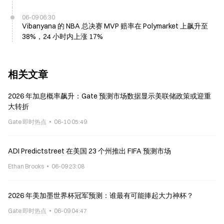
06-09 06:30
Vibanyana 的 NBA 总决赛 MVP 赔率在 Polymarket 上飙升至
38%，24 小时内上涨 17%
相关文章
2026 年加息概率飙升：Gate 预测市场数据显示美联储政策或迎重
大转折
Gate 即时热点
06-10 05:49
ADI Predictstreet 在美国 23 个州推出 FIFA 预测市场
Ethan Brooks
06-09 23:08
2026 年美加墨世界杯冠军预测：谁最有可能捧起大力神杯？
Gate 即时热点
06-09 04:47