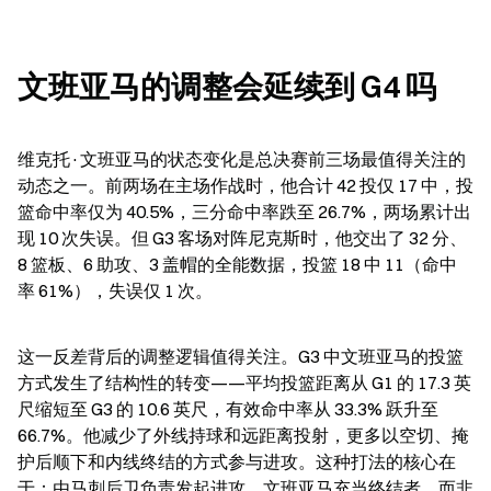
文班亚马的调整会延续到 G4 吗
维克托·文班亚马的状态变化是总决赛前三场最值得关注的
动态之一。前两场在主场作战时，他合计 42 投仅 17 中，投
篮命中率仅为 40.5%，三分命中率跌至 26.7%，两场累计出
现 10 次失误。但 G3 客场对阵尼克斯时，他交出了 32 分、
8 篮板、6 助攻、3 盖帽的全能数据，投篮 18 中 11（命中
率 61%），失误仅 1 次。
这一反差背后的调整逻辑值得关注。G3 中文班亚马的投篮
方式发生了结构性的转变——平均投篮距离从 G1 的 17.3 英
尺缩短至 G3 的 10.6 英尺，有效命中率从 33.3% 跃升至 
66.7%。他减少了外线持球和远距离投射，更多以空切、掩
护后顺下和内线终结的方式参与进攻。这种打法的核心在
于：由马刺后卫负责发起进攻，文班亚马充当终结者，而非