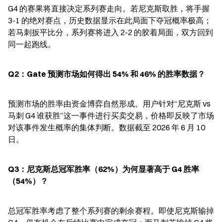
G4 的赛果将直接决定系列赛走向。若尼克斯取胜，将手握 
3-1 的绝对赛点，历史数据显示在此局面下夺冠概率极高；
若马刺扳平比分，系列赛将进入 2-2 的胶着局面，双方回到
同一起跑线。
Q2：Gate 预测市场如何得出 54% 和 46% 的胜率数据？
预测市场的胜率由资金博弈自然形成。用户针对“尼克斯 vs 
马刺 G4 谁获胜”这一事件进行买卖交易，价格即反映了市场
对该事件发生概率的集体判断。数据截至 2026 年 6 月 10 
日。
Q3：尼克斯总冠军胜率（62%）为何显著高于 G4 胜率
（54%）？
总冠军胜率考虑了整个系列赛的剩余赛程。即使尼克斯输掉 