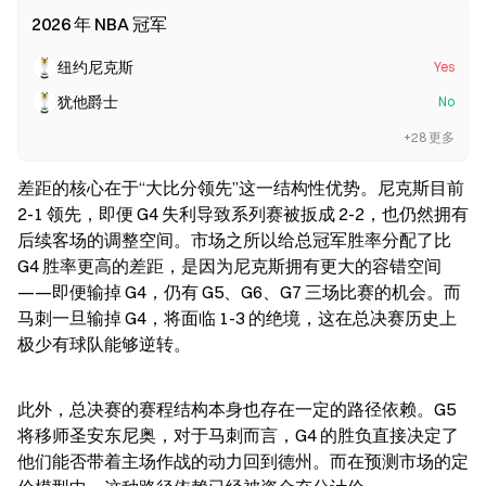
2026 年 NBA 冠军
纽约尼克斯
Yes
犹他爵士
No
+28 更多
差距的核心在于“大比分领先”这一结构性优势。尼克斯目前 
2-1 领先，即便 G4 失利导致系列赛被扳成 2-2，也仍然拥有
后续客场的调整空间。市场之所以给总冠军胜率分配了比 
G4 胜率更高的差距，是因为尼克斯拥有更大的容错空间
——即便输掉 G4，仍有 G5、G6、G7 三场比赛的机会。而
马刺一旦输掉 G4，将面临 1-3 的绝境，这在总决赛历史上
极少有球队能够逆转。
此外，总决赛的赛程结构本身也存在一定的路径依赖。G5 
将移师圣安东尼奥，对于马刺而言，G4 的胜负直接决定了
他们能否带着主场作战的动力回到德州。而在预测市场的定