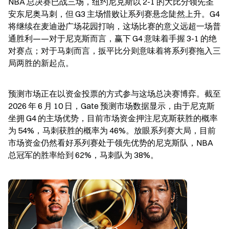
NBA 总决赛已战三场，纽约尼克斯以 2-1 的大比分领先圣
安东尼奥马刺，但 G3 主场惜败让系列赛悬念陡然上升。G4 
将继续在麦迪逊广场花园打响，这场比赛的意义远超一场普
通胜利——对于尼克斯而言，赢下 G4 意味着手握 3-1 的绝
对赛点；对于马刺而言，扳平比分则意味着将系列赛拖入三
局两胜的新起点。
预测市场正在以资金投票的方式参与这场总决赛博弈。截至 
2026 年 6 月 10 日，Gate 预测市场数据显示，由于尼克斯
坐拥 G4 的主场优势，目前市场资金押注尼克斯获胜的概率
为 54%，马刺获胜的概率为 46%。放眼系列赛大局，目前
市场资金仍然看好系列赛处于领先优势的尼克斯队，NBA 
总冠军的胜率给到 62%，马刺队为 38%。