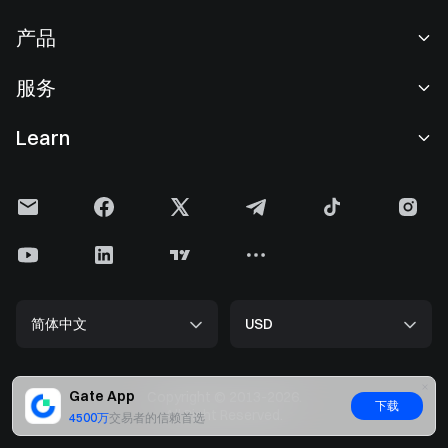
关于我们
产品
职业机会
C2C
服务
新闻中心
闪兑与大宗交易
VIP 权益
F1 红牛车队官方赞助商
Learn
现货交易
机构服务
用户协议
学院
杠杆交易
建议反馈
风险警示
Gate 快讯
理财中心
公告列表
隐私政策
Gate 博客
ETF
费率标准
Cookie 政策
加密货币百科
合约
帮助中心
媒体工具包
Gate 研究院
CFD 合约
简体中文
USD
上币申请
储备金
比特币减半
股票
智能合约安全
牌照
以太坊 (ETH) 升级
Alpha
开发者中心（API）
安全方案
Gate App
Copyright © 2013-2026.
下载
大数据
Gate Pay
All Right Reserved.
4500万
交易者的信赖首选
官方验证渠道
GateToken (GT)
加密货币价格
Gate Card