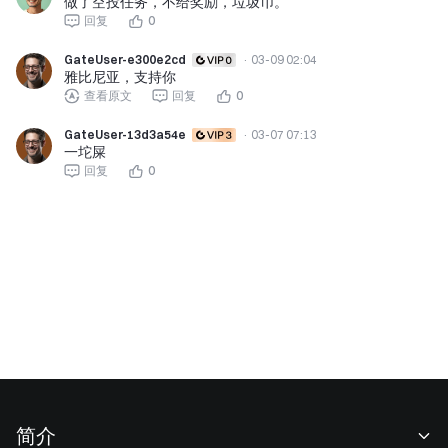
做了空投任务，不给奖励，垃圾币。
回复
0
GateUser-e300e2cd
·
03-09 02:04
雅比尼亚，支持你
查看原文
回复
0
GateUser-13d3a54e
·
03-07 07:13
一坨屎
回复
0
简介