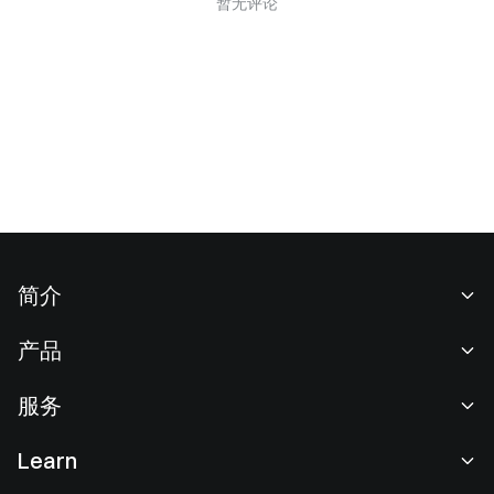
暂无评论
简介
关于我们
产品
职业机会
C2C
服务
新闻中心
闪兑与大宗交易
VIP 权益
F1 红牛车队官方赞助商
Learn
现货交易
机构服务
用户协议