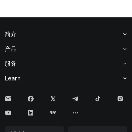
简介
关于我们
产品
职业机会
C2C
服务
新闻中心
闪兑与大宗交易
VIP 权益
F1 红牛车队官方赞助商
Learn
现货交易
机构服务
用户协议
学院
杠杆交易
建议反馈
风险警示
Gate 快讯
理财中心
公告列表
隐私政策
Gate 博客
ETF
费率标准
Cookie 政策
加密货币百科
合约
帮助中心
媒体工具包
Gate 研究院
CFD 合约