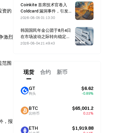
Coinkite 首席技术官卷入
投资的
Coldcard 漏洞事件，引发四
轮攻击并造成 1.14 亿美元损
2026-08-05 01:13:30
失
韩国国民年金公团于8月4日
在市场波动之际转向稳定型
争激烈
股票
2026-08-04 21:49:43
盖范围
现货
合约
新币
GT
$6.62
狗头
-0.89%
BTC
$65,001.2
比特币
0.22%
外，报
ETH
$1,919.88