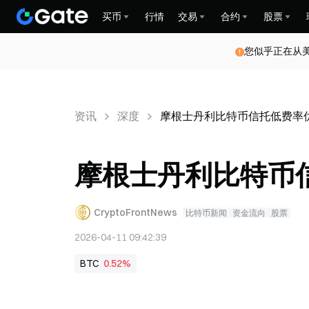
买币
行情
交易
合约
股票
您似乎正在从
资讯
深度
摩根士丹利比特币信托低费率
摩根士丹利比特币
CryptoFrontNews
比特币新闻
资金流向
股票
2026-04-11 09:42:39
BTC
0.52%