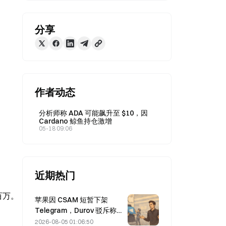
分享
作者动态
分析师称 ADA 可能飙升至 $10，因
Cardano 鲸鱼持仓激增
05-18 09:06
近期热门
百万。
苹果因 CSAM 短暂下架
Telegram，Durov 驳斥称遭
“安全攻击”
2026-08-05 01:06:50