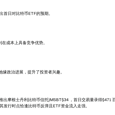
，超出首日对比特币ETF的预期。
丹利在成本上具备竞争优势。
及地缘政治进展，提升了投资者兴趣。
出摩根士丹利比特币信托)MSBT$34 ，首日交易量录得$471 
盘。其发行时点恰逢比特币反弹且ETF资金流入走强。