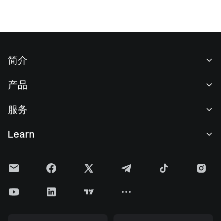
简介
关于我们
产品
职业机会
C2C
服务
新闻中心
闪兑与大宗交易
VIP 权益
F1 红牛车队官方赞助商
Learn
现货交易
机构服务
用户协议
学院
杠杆交易
建议反馈
风险警示
Gate 快讯
理财中心
公告列表
隐私政策
Gate 博客
ETF
费率标准
Cookie 政策
加密货币百科
合约
帮助中心
媒体工具包
Gate 研究院
CFD 合约