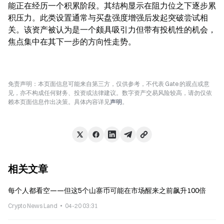
能正在经历一个积累阶段。其结构显示在阻力位之下逐步累
积压力。此类设置通常与买盘强度增强后发起突破尝试相
关。该资产被认为是一个颇具吸引力但带有投机性的机会，
焦点集中在其下一步的方向性走势。
免责声明：本页面信息可能来自第三方，仅供参考，不代表 Gate 的观点或意
见，亦不构成任何财务、投资或法律建议。数字资产交易风险较高，请勿仅依
赖本页面信息作出决策。具体内容详见
声明
。
相关文章
每个人都看空——但这5个山寨币可能在市场醒来之前飙升100倍
Crypto News Land
04-20 03:31