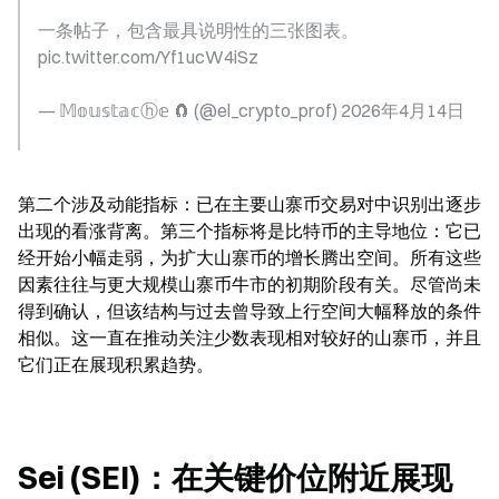
一条帖子，包含最具说明性的三张图表。 
pic.twitter.com/Yf1ucW4iSz
— 𝕄𝕠𝕦𝕤𝕥𝕒𝕔ⓗ𝕖 🧲 (@el_crypto_prof) 2026年4月14日
第二个涉及动能指标：已在主要山寨币交易对中识别出逐步
出现的看涨背离。第三个指标将是比特币的主导地位：它已
经开始小幅走弱，为扩大山寨币的增长腾出空间。所有这些
因素往往与更大规模山寨币牛市的初期阶段有关。尽管尚未
得到确认，但该结构与过去曾导致上行空间大幅释放的条件
相似。这一直在推动关注少数表现相对较好的山寨币，并且
它们正在展现积累趋势。
Sei (SEI)：在关键价位附近展现