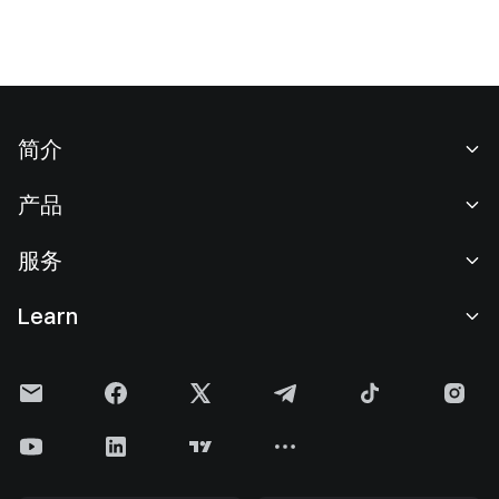
简介
关于我们
产品
职业机会
C2C
服务
新闻中心
闪兑与大宗交易
VIP 权益
F1 红牛车队官方赞助商
Learn
现货交易
机构服务
用户协议
学院
杠杆交易
建议反馈
风险警示
Gate 快讯
理财中心
公告列表
隐私政策
Gate 博客
ETF
费率标准
Cookie 政策
加密货币百科
合约
帮助中心
媒体工具包