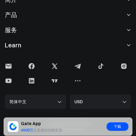
关于我们
产品
职业机会
C2C
服务
新闻中心
闪兑与大宗交易
VIP 权益
F1 红牛车队官方赞助商
Learn
现货交易
机构服务
用户协议
学院
杠杆交易
建议反馈
风险警示
Gate 快讯
理财中心
公告列表
隐私政策
Gate 博客
ETF
费率标准
Cookie 政策
加密货币百科
合约
帮助中心
媒体工具包
Gate 研究院
CFD 合约
简体中文
USD
上币申请
储备金
比特币减半
股票
智能合约安全
牌照
以太坊 (ETH) 升级
Alpha
开发者中心（API）
安全方案
Gate App
Copyright © 2013-2026.
下载
大数据
Gate Pay
All Right Reserved.
4500万
交易者的信赖首选
官方验证渠道
GateToken (GT)