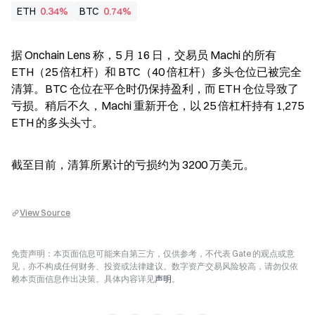
ETH
0.34%
BTC
0.74%
据 Onchain Lens 称，5 月 16 日，交易员 Machi 的所有 
ETH（25 倍杠杆）和 BTC（40 倍杠杆）多头仓位已被完全
清算。BTC 仓位在平仓时仍保持盈利，而 ETH 仓位导致了
亏损。稍后不久，Machi 重新开仓，以 25 倍杠杆持有 1,275 
ETH 的多头头寸。
截至目前，清算所累计的亏损约为 3200 万美元。
View Source
免责声明：本页面信息可能来自第三方，仅供参考，不代表 Gate 的观点或意
见，亦不构成任何财务、投资或法律建议。数字资产交易风险较高，请勿仅依
赖本页面信息作出决策。具体内容详见
声明
。