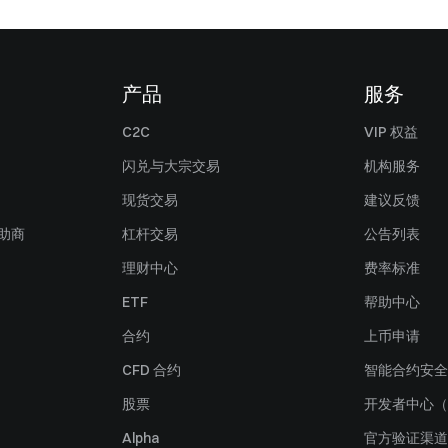
产品
服务
C2C
VIP 权益
闪兑与大宗交易
机构服务
现货交易
建议反馈
赞助商
杠杆交易
公告列表
理财中心
费率标准
ETF
帮助中心
合约
上币申请
CFD 合约
智能合约安全
股票
开发者中心（
Alpha
官方验证渠道