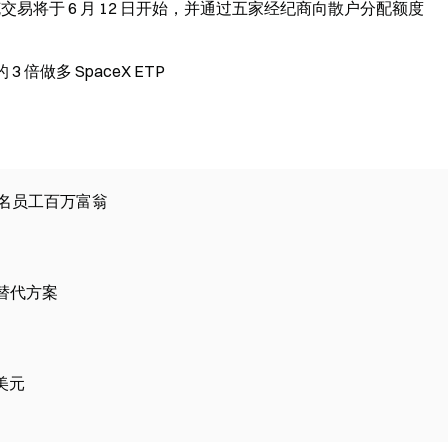
斯达克交易将于 6 月 12 日开始，并通过五家经纪商向散户分配额度
 倍做多 SpaceX ETP
400 名员工百万富翁
 替代方案
亿美元