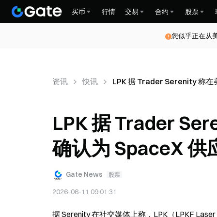
买币
行情
交易
合约
股票
您似乎正在从
资讯
快讯
LPK 据 Trader Sereni
LPK 据 Trader 
确认为 SpaceX 
Gate News
股票
2026-06-11 09:01:31
据 Serenity 在社交媒体上称，LPK（LPKF Las