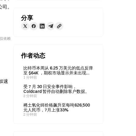
术公司。
分享
勿仅依赖
作者动态
比特币本周从 6.25 万美元的低点反弹
至 $64K ，期权市场显示并未出现恐
慌情绪。
1 分钟前
前加速
受 7 月 30 日安全事件影响，
Coldcard 暂停自动删除客户数据。
2 分钟前
稀土氧化铒价格飙升至每吨626,500
元人民币，7月上涨33%
2 分钟前