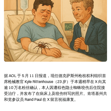
据 AOL 于 5 月 11 日报道，现任德克萨斯州枪枝权利组织首
席枪械教官 Kyle Rittenhouse（23 岁）于本週稍早在 X 向其
逾 10 万名粉丝确认，本人因遭棕色隐士蜘蛛咬伤后住院接
受治疗，并发布了在病床上及咬伤特写的照片。肯塔基州共
和党参议员 Rand Paul 在 X 留言祝福康复。