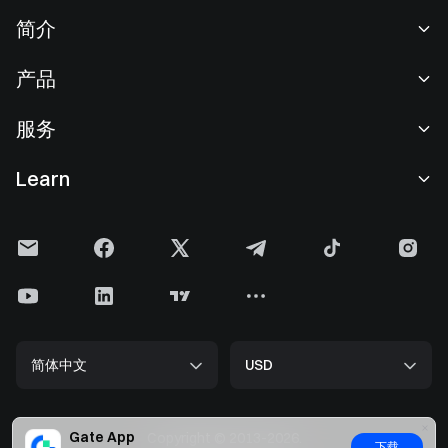
简介
关于我们
产品
职业机会
C2C
服务
新闻中心
闪兑与大宗交易
VIP 权益
F1 红牛车队官方赞助商
Learn
现货交易
机构服务
用户协议
学院
杠杆交易
建议反馈
风险警示
Gate 快讯
理财中心
公告列表
隐私政策
Gate 博客
ETF
费率标准
Cookie 政策
加密货币百科
合约
帮助中心
媒体工具包
Gate 研究院
CFD 合约
简体中文
USD
上币申请
储备金
比特币减半
股票
智能合约安全
牌照
以太坊 (ETH) 升级
Alpha
开发者中心（API）
Gate App
安全方案
Copyright © 2013-2026.
下载