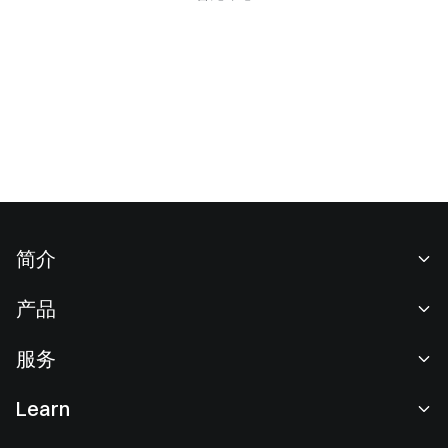
简介
关于我们
产品
职业机会
C2C
服务
新闻中心
闪兑与大宗交易
VIP 权益
F1 红牛车队官方赞助商
Learn
现货交易
机构服务
用户协议
学院
杠杆交易