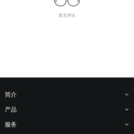
暂无评论
简介
关于我们
产品
职业机会
C2C
服务
新闻中心
闪兑与大宗交易