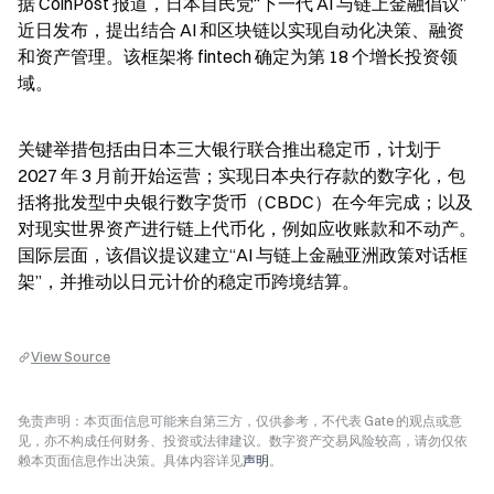
据 CoinPost 报道，日本自民党“下一代 AI 与链上金融倡议”
近日发布，提出结合 AI 和区块链以实现自动化决策、融资
和资产管理。该框架将 fintech 确定为第 18 个增长投资领
域。
关键举措包括由日本三大银行联合推出稳定币，计划于 
2027 年 3 月前开始运营；实现日本央行存款的数字化，包
括将批发型中央银行数字货币（CBDC）在今年完成；以及
对现实世界资产进行链上代币化，例如应收账款和不动产。
国际层面，该倡议提议建立“AI 与链上金融亚洲政策对话框
架”，并推动以日元计价的稳定币跨境结算。
View Source
免责声明：本页面信息可能来自第三方，仅供参考，不代表 Gate 的观点或意
见，亦不构成任何财务、投资或法律建议。数字资产交易风险较高，请勿仅依
赖本页面信息作出决策。具体内容详见
声明
。