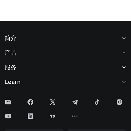
简介
关于我们
产品
职业机会
C2C
服务
新闻中心
闪兑与大宗交易
VIP 权益
F1 红牛车队官方赞助商
Learn
现货交易
机构服务
用户协议
学院
杠杆交易
建议反馈
风险警示
Gate 快讯
理财中心
公告列表
隐私政策
Gate 博客
ETF
费率标准
Cookie 政策
加密货币百科
合约
帮助中心
媒体工具包