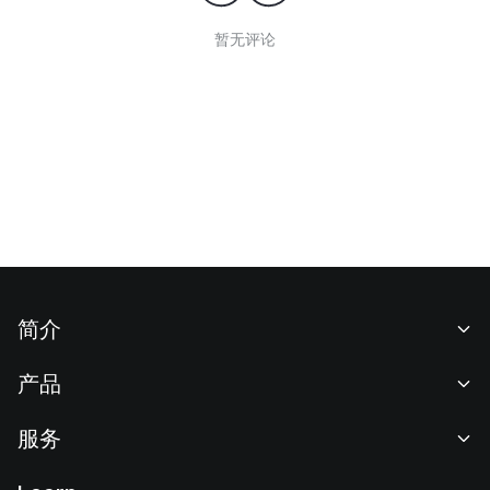
暂无评论
简介
关于我们
产品
职业机会
C2C
服务
新闻中心
闪兑与大宗交易
VIP 权益
F1 红牛车队官方赞助商