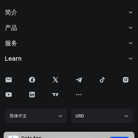
简介
关于我们
产品
职业机会
C2C
服务
新闻中心
闪兑与大宗交易
VIP 权益
F1 红牛车队官方赞助商
Learn
现货交易
机构服务
用户协议
学院
杠杆交易
建议反馈
风险警示
Gate 快讯
理财中心
公告列表
隐私政策
Gate 博客
ETF
费率标准
Cookie 政策
加密货币百科
合约
帮助中心
媒体工具包
Gate 研究院
CFD 合约
简体中文
USD
上币申请
储备金
比特币减半
股票
智能合约安全
牌照
以太坊 (ETH) 升级
Alpha
开发者中心（API）