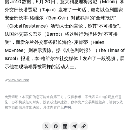
据 Jin10 数据，5 月 20 日，意大利总理梅洛尼（Meloni）和
外交部长塔贾尼（Tajani）发布了一句话，谴责以色列国家
安全部长本-格维尔（Ben-Gvir）对被羁押的“全球抵抗”
（Global Resistance）活动人士的言论，称其“不可接受”。
法国外交部长巴罗（Barrot）将这种行为描述为“不可接
受”，而爱尔兰外交事务部长海伦·麦肯蒂（Helen 
McEntee）则表示震惊。据《以色列时报》（The Times of 
Israel）报道，本-格维尔在社交媒体上发布了一段视频，展
示他在现场嘲弄被羁押的活动人士。
View Source
免责声明：本页面信息可能来自第三方，仅供参考，不代表 Gate 的观点或意
见，亦不构成任何财务、投资或法律建议。数字资产交易风险较高，请勿仅依
赖本页面信息作出决策。具体内容详见
声明
。