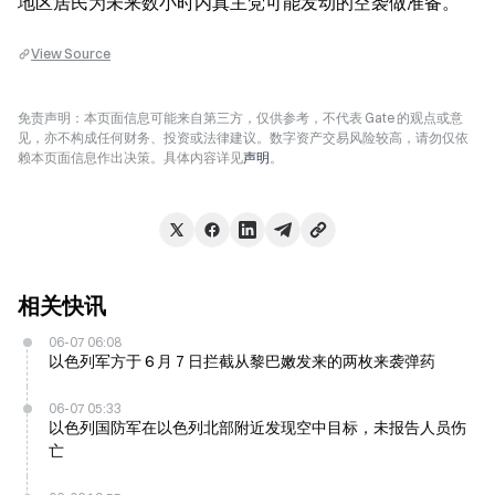
地区居民为未来数小时内真主党可能发动的空袭做准备。
View Source
免责声明：本页面信息可能来自第三方，仅供参考，不代表 Gate 的观点或意
见，亦不构成任何财务、投资或法律建议。数字资产交易风险较高，请勿仅依
赖本页面信息作出决策。具体内容详见
声明
。
相关快讯
06-07 06:08
以色列军方于 6 月 7 日拦截从黎巴嫩发来的两枚来袭弹药
06-07 05:33
以色列国防军在以色列北部附近发现空中目标，未报告人员伤
亡