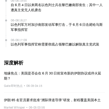
06-06 19:55
自 6 月 4 日以来两名以色列士兵在黎巴嫩南部丧生；其中一人
遭真主党无人机袭击
06-06 18:27
以色列军方对加沙南部发动军事打击，于 6 月 6 日击毙哈马斯
军事指挥官
06-06 17:09
以色列军事指挥官称需要彻底占领黎巴嫩以解除真主党武装
深度解析
地缘焦点：美国是否会在 6 月 30 日前宣布新的伊朗协议或停火延
期？
Gate 即时热点
06-05 04:15
伊朗 85 名官员要求批准“洲际弹道导弹”研发，射程覆盖美国本土
Market Whisper
06-05 03:58