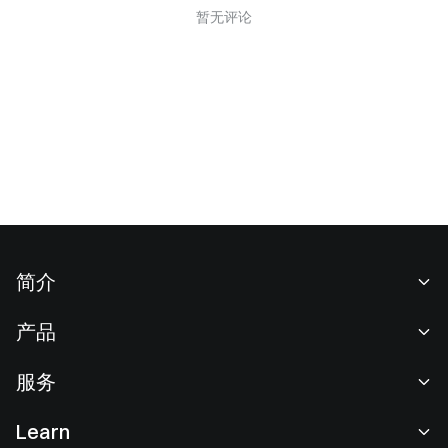
暂无评论
简介
关于我们
产品
职业机会
C2C
服务
新闻中心
闪兑与大宗交易
VIP 权益
F1 红牛车队官方赞助商
Learn
现货交易