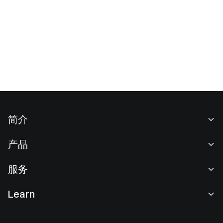
简介
关于我们
产品
职业机会
C2C
服务
新闻中心
闪兑与大宗交易
VIP 权益
F1 红牛车队官方赞助商
Learn
现货交易
机构服务
用户协议
学院
杠杆交易
建议反馈
风险警示