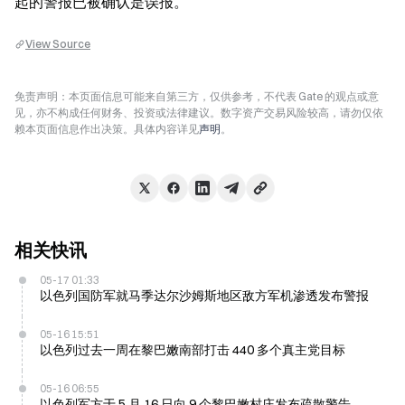
起的警报已被确认是误报。
View Source
免责声明：本页面信息可能来自第三方，仅供参考，不代表 Gate 的观点或意
见，亦不构成任何财务、投资或法律建议。数字资产交易风险较高，请勿仅依
赖本页面信息作出决策。具体内容详见
声明
。
相关快讯
05-17 01:33
以色列国防军就马季达尔沙姆斯地区敌方军机渗透发布警报
05-16 15:51
以色列过去一周在黎巴嫩南部打击 440 多个真主党目标
05-16 06:55
以色列军方于 5 月 16 日向 9 个黎巴嫩村庄发布疏散警告