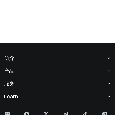
简介
关于我们
产品
职业机会
C2C
服务
新闻中心
闪兑与大宗交易
VIP 权益
F1 红牛车队官方赞助商
Learn
现货交易
机构服务
用户协议
学院
杠杆交易
建议反馈
风险警示
Gate 快讯
理财中心