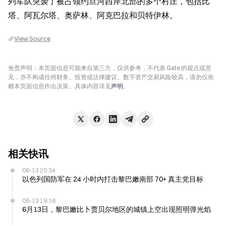
列军队突袭了被占领约旦河西岸北部的多个村庄，包括比
塔、阿瓦尔塔、奥萨林、阿克巴拉和贝特伊林。
View Source
免责声明：本页面信息可能来自第三方，仅供参考，不代表 Gate 的观点或意
见，亦不构成任何财务、投资或法律建议。数字资产交易风险较高，请勿仅依
赖本页面信息作出决策。具体内容详见
声明
。
相关快讯
06-13 20:34
以色列国防军在 24 小时内打击黎巴嫩南部 70+ 真主党目标
06-13 19:16
6月13日，黎巴嫩比卜贾贝尔地区的城镇上空出现照明弹光焰