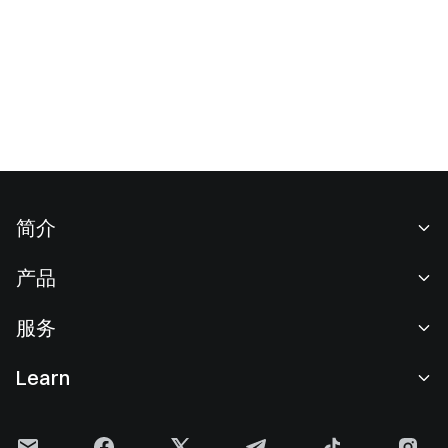
简介
关于我们
产品
职业机会
C2C
服务
新闻中心
闪兑与大宗交易
VIP 权益
F1 红牛车队官方赞助商
Learn
现货交易
机构服务
用户协议
学院
杠杆交易
建议反馈
风险警示
Gate 快讯