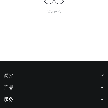
暂无评论
简介
关于我们
产品
职业机会
C2C
服务
新闻中心
闪兑与大宗交易
VIP 权益