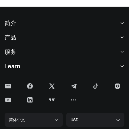
简介
关于我们
产品
职业机会
C2C
服务
新闻中心
闪兑与大宗交易
VIP 权益
F1 红牛车队官方赞助商
Learn
现货交易
机构服务
用户协议
学院
杠杆交易
建议反馈
风险警示
Gate 快讯
理财中心
公告列表
隐私政策
Gate 博客
ETF
费率标准
Cookie 政策
加密货币百科
合约
帮助中心
媒体工具包
Gate 研究院
CFD 合约
简体中文
USD
上币申请
储备金
比特币减半
股票