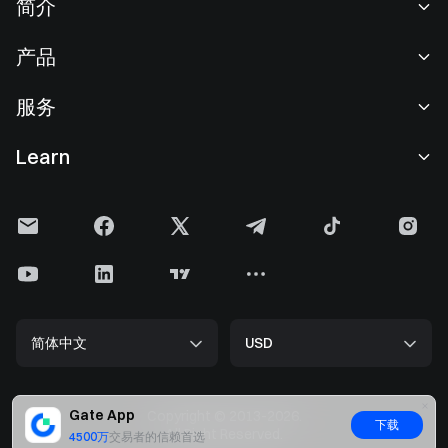
简介
关于我们
产品
职业机会
C2C
服务
新闻中心
闪兑与大宗交易
VIP 权益
F1 红牛车队官方赞助商
Learn
现货交易
机构服务
用户协议
学院
杠杆交易
建议反馈
风险警示
Gate 快讯
理财中心
公告列表
隐私政策
Gate 博客
ETF
费率标准
Cookie 政策
加密货币百科
合约
帮助中心
媒体工具包
Gate 研究院
CFD 合约
简体中文
USD
上币申请
储备金
比特币减半
股票
智能合约安全
牌照
以太坊 (ETH) 升级
Alpha
开发者中心（API）
安全方案
Gate App
Copyright © 2013-2026.
下载
大数据
Gate Pay
All Right Reserved.
4500万
交易者的信赖首选
官方验证渠道