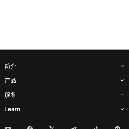
简介
关于我们
产品
职业机会
C2C
服务
新闻中心
闪兑与大宗交易
VIP 权益
F1 红牛车队官方赞助商
Learn
现货交易
机构服务
用户协议
学院
杠杆交易
建议反馈
风险警示
Gate 快讯