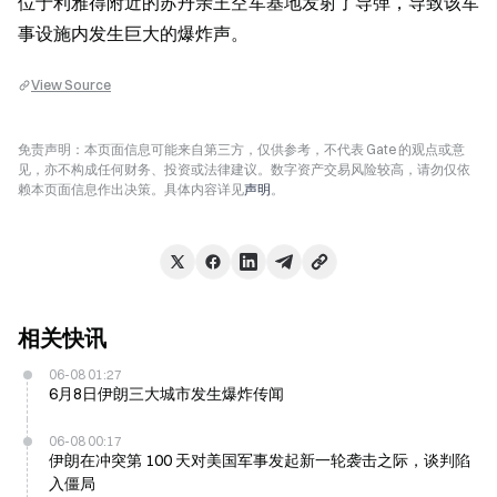
位于利雅得附近的苏丹亲王空军基地发射了导弹，导致该军
事设施内发生巨大的爆炸声。
View Source
免责声明：本页面信息可能来自第三方，仅供参考，不代表 Gate 的观点或意
见，亦不构成任何财务、投资或法律建议。数字资产交易风险较高，请勿仅依
赖本页面信息作出决策。具体内容详见
声明
。
相关快讯
06-08 01:27
6月8日伊朗三大城市发生爆炸传闻
06-08 00:17
伊朗在冲突第 100 天对美国军事发起新一轮袭击之际，谈判陷
入僵局