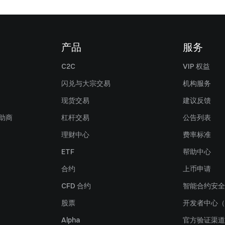
产品
服务
C2C
VIP 权益
闪兑与大宗交易
机构服务
现货交易
建议反馈
赞助商
杠杆交易
公告列表
理财中心
费率标准
ETF
帮助中心
合约
上币申请
CFD 合约
智能合约安全
股票
开发者中心（
Alpha
官方验证渠道