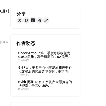
恢复对
分享
作者动态
勿仅依赖
Under Armour 第一季度每股收益为
0.050 美元，高于预期的 0.02 美元；
营收为 11 亿美元，低于预期。
2 分钟前
8月7日，主要中心化交易所和去中心
化交易所的资金费率表明，市场情绪
转为看跌。
7 分钟前
Bybit 提高 12 种加密资产大额持仓的
抵押率，最高达 80%
8 分钟前