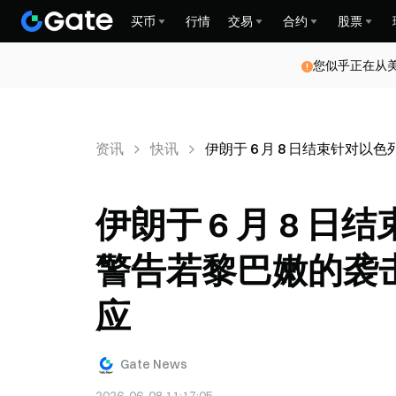
买币
行情
交易
合约
股票
您似乎正在从
资讯
快讯
伊朗于 6 月 8 日结束针
伊朗于 6 月 8 
警告若黎巴嫩的袭
应
Gate News