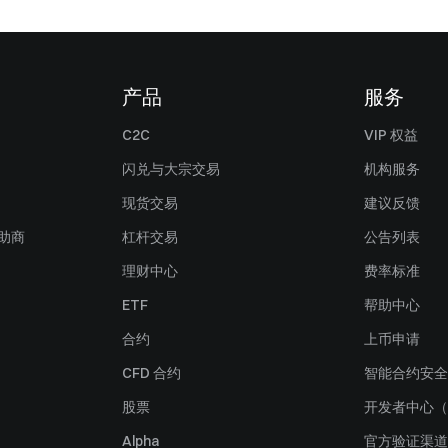
产品
服务
C2C
VIP 权益
闪兑与大宗交易
机构服务
现货交易
建议反馈
赞助商
杠杆交易
公告列表
理财中心
费率标准
ETF
帮助中心
合约
上币申请
CFD 合约
智能合约安全
股票
开发者中心（
Alpha
官方验证渠道