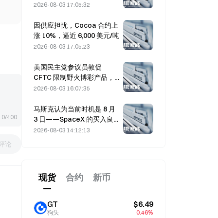
2026-08-03 17:05:32
因供应担忧，Cocoa 合约上
涨 10%，逼近 6,000 美元/吨
2026-08-03 17:05:23
美国民主党参议员敦促
CFTC 限制野火博彩产品，
因创纪录的野火季节
2026-08-03 16:07:35
马斯克认为当前时机是 8 月
0/400
3 日——SpaceX 的买入良
机
2026-08-03 14:12:13
评论
现货
合约
新币
GT
$6.49
狗头
0.46%