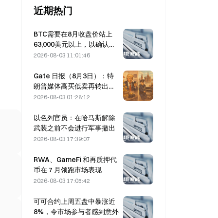
近期热门
BTC需要在8月收盘价站上
63,000美元以上，以确认熊
市底部，10x研究表示称
2026-08-03 11:01:46
Gate 日报（8月3日）：特
朗普媒体高买低卖再转出
2628 枚比特币；莫斯科加密
2026-08-03 01:28:12
挖矿禁令将于 8 月起生效
以色列官员：在哈马斯解除
武装之前不会进行军事撤出
2026-08-03 17:39:07
RWA、GameFi 和再质押代
币在 7 月领跑市场表现
2026-08-03 17:05:42
可可合约上周五盘中暴涨近
8%，令市场参与者感到意外