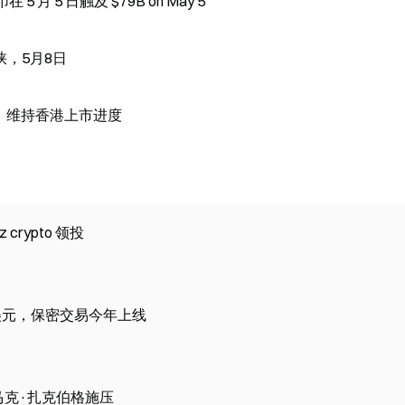
在 5 月 5 日触及 $79B on May 5
，5月8日
报文件，维持香港上市进度
z crypto 领投
 万亿美元，保密交易今年上线
向马克·扎克伯格施压