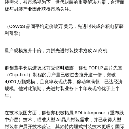
装需求，被市场视为下一世代封装的重要解决方案，台湾面
板与封装产业因此获得市场关注。
（CoWoS 晶圆平均定价破万 美元，先进封装成台积电新获
利引擎）
量产规模拉升十倍，力拼先进封装技术抢攻 AI 商机
群创董事长洪进扬此前受访时透露，群创 FOPLP 晶片先置
（Chip-first）制程的月产量已较过去拉升逾十倍，突破 
4,000 万颗规模，且良率表现优异、稼动率满载，已达经济
规模。他对此预期，先进封装业务下半年表现将优于上半
年。
在技术版图方面，群创亦积极拓展 RDL interposer（重布线
中介层）技术，瞄准大型 AI 晶片封装需求，并已获得大型
封装客户展开技术验证；其独特内埋式封装技术更吸引国际