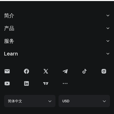
简介
关于我们
产品
职业机会
C2C
服务
新闻中心
闪兑与大宗交易
VIP 权益
F1 红牛车队官方赞助商
Learn
现货交易
机构服务
用户协议
学院
杠杆交易
建议反馈
风险警示
Gate 快讯
理财中心
公告列表
隐私政策
Gate 博客
ETF
费率标准
Cookie 政策
加密货币百科
合约
帮助中心
媒体工具包
Gate 研究院
CFD 合约
简体中文
USD
上币申请
储备金
比特币减半
股票
智能合约安全
牌照