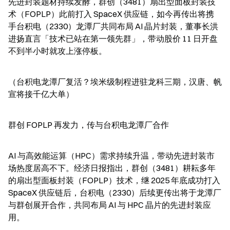
先进封装题材持续发酵，群创（3481）扇出型面板封装技
术（FOPLP）此前打入 SpaceX 供应链，如今再传出将携
手台积电（2330）龙潭厂共同布局 AI 晶片封装，董事长洪
进扬直言「技术已站在第一领先群」，带动股价 11 日开盘
不到半小时就攻上涨停板。
（台积电龙潭厂复活？埃米级制程进驻龙科三期，汉唐、帆
宣将接千亿大单）
群创 FOPLP 再发力，传与台积电龙潭厂合作
AI 与高效能运算（HPC）需求持续升温，带动先进封装市
场热度居高不下。经济日报指出，群创（3481）耕耘多年
的扇出型面板封装（FOPLP）技术，继 2025 年底成功打入 
SpaceX 供应链后，台积电（2330）后续更传出将于龙潭厂
与群创展开合作，共同布局 AI 与 HPC 晶片的先进封装应
用。