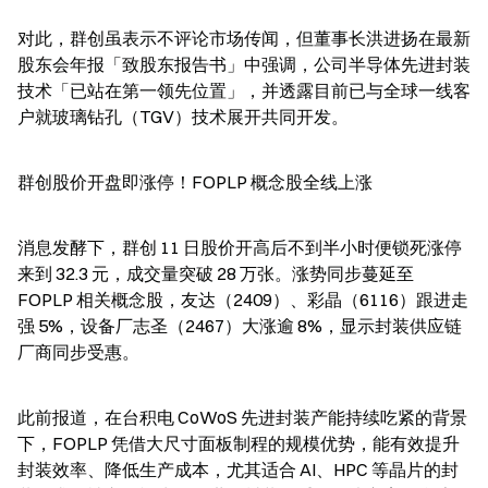
对此，群创虽表示不评论市场传闻，但董事长洪进扬在最新
股东会年报「致股东报告书」中强调，公司半导体先进封装
技术「已站在第一领先位置」，并透露目前已与全球一线客
户就玻璃钻孔（TGV）技术展开共同开发。
群创股价开盘即涨停！FOPLP 概念股全线上涨
消息发酵下，群创 11 日股价开高后不到半小时便锁死涨停
来到 32.3 元，成交量突破 28 万张。涨势同步蔓延至 
FOPLP 相关概念股，友达（2409）、彩晶（6116）跟进走
强 5%，设备厂志圣（2467）大涨逾 8%，显示封装供应链
厂商同步受惠。
此前报道，在台积电 CoWoS 先进封装产能持续吃紧的背景
下，FOPLP 凭借大尺寸面板制程的规模优势，能有效提升
封装效率、降低生产成本，尤其适合 AI、HPC 等晶片的封