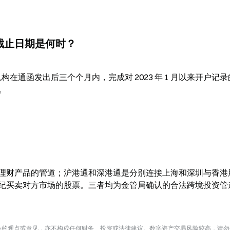
期截止日期是何时？
机构在通函发出后三个个月内，完成对 2023 年 1 月以来开户记
日。
理财产品的管道；沪港通和深港通是分别连接上海和深圳与香港
纪买卖对方市场的股票。三者均为金管局确认的合法跨境投资管
te 的观点或意见，亦不构成任何财务、投资或法律建议。数字资产交易风险较高，请