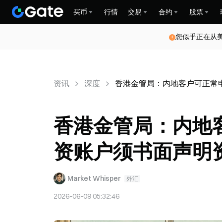
买币
行情
交易
合约
股票
您似乎正在从
资讯
深度
香港金管局：内地客户可正常
香港金管局：内地
资账户须书面声明
Market Whisper
外汇
2026-06-09 05:32:46