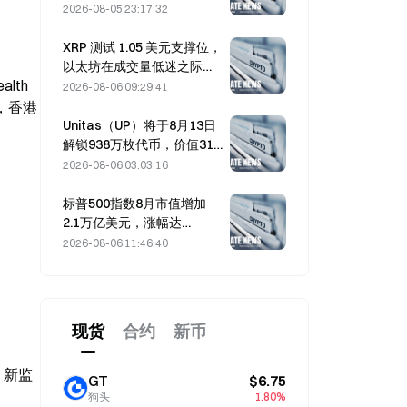
动市场走高
2026-08-05 23:17:32
XRP 测试 1.05 美元支撑位，
以太坊在成交量低迷之际守
th 
住 1,908 美元
2026-08-06 09:29:41
，香港
Unitas（UP）将于8月13日
解锁938万枚代币，价值318
万美元
2026-08-06 03:03:16
标普500指数8月市值增加
2.1万亿美元，涨幅达
3.12%，而比特币仅上涨2%
2026-08-06 11:46:40
现货
合约
新币
，新监
GT
$6.75
狗头
1.80%