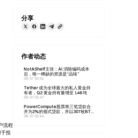
分享
作者动态
NotAShelf主张：AI 消除编码成本
后，唯一稀缺的资源是“品味”
08-07 03:52
Tether 成为全球最大的私人黄金持
有者，Q2 黄金持有量增至 146 吨
08-07 03:47
PowerCompute股票将三笔贷款合
并为2%的领式贷款，并以307枚BTC
作为抵押
08-07 03:44
户流程
用于投