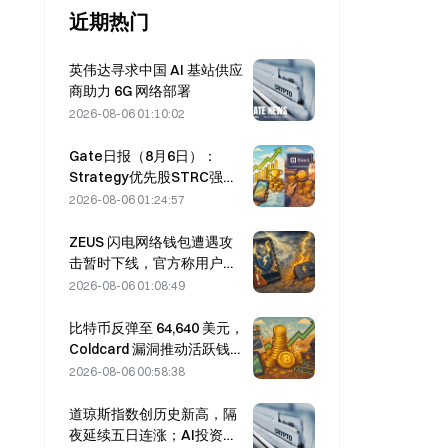
近期热门
英伟达寻求中国 AI 基站供应
商助力 6G 网络部署
2026-08-06 01:10:02
Gate日报（8月6日）：
Strategy优先股STRC强势
反弹；Block上调2026全年
2026-08-06 01:24:57
业绩预期
ZEUS 闪电网络钱包遭遇攻
击暂时下线，官方称用户资
金未丢失
2026-08-06 01:08:49
比特币反弹至 64,640 美元，
Coldcard 漏洞推动活跃钱包
数量创三个月新高
2026-08-06 00:58:38
道琼斯指数创历史新高，隔
夜延续五日连涨；AI投资推