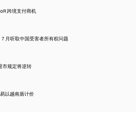
 MoR 跨境支付商机
摊，7 月听取中国受害者所有权问题
 退市规定将逆转
易以越南盾计价