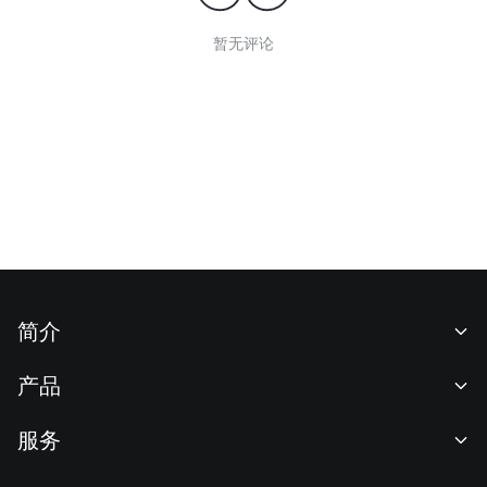
暂无评论
简介
关于我们
产品
职业机会
C2C
服务
新闻中心
闪兑与大宗交易
VIP 权益
F1 红牛车队官方赞助商