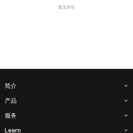
暂无评论
简介
关于我们
产品
职业机会
C2C
服务
新闻中心
闪兑与大宗交易
VIP 权益
F1 红牛车队官方赞助商
Learn
现货交易