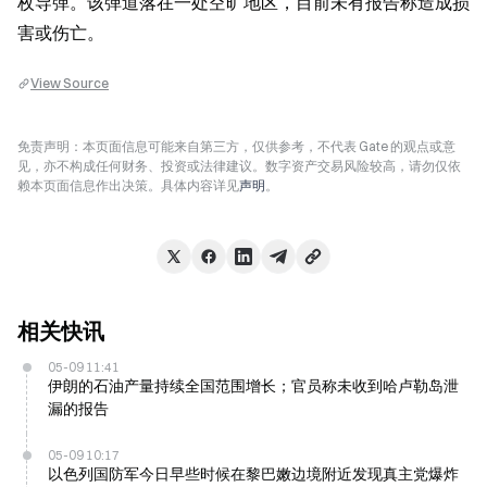
枚导弹。该弹道落在一处空旷地区，目前未有报告称造成损
害或伤亡。
View Source
免责声明：本页面信息可能来自第三方，仅供参考，不代表 Gate 的观点或意
见，亦不构成任何财务、投资或法律建议。数字资产交易风险较高，请勿仅依
赖本页面信息作出决策。具体内容详见
声明
。
相关快讯
05-09 11:41
伊朗的石油产量持续全国范围增长；官员称未收到哈卢勒岛泄
漏的报告
05-09 10:17
以色列国防军今日早些时候在黎巴嫩边境附近发现真主党爆炸