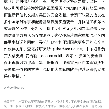
据《纽约时报》报道，在一项美伊停火协议之后，巴林、卡
塔尔和阿联酋等海湾国家正因经历了为期四个月的地区冲突
而重新评估其长期对美国的安全依赖。伊朗军队及其盟友在
多个国家对军事和能源基础设施实施袭击，并扰乱了霍尔木
兹海峡的运作。分析人士指出，针对无人机和导弹袭击，美
国防御能力被认为存在漏洞，这促使海湾国家在加强地区内
部军事协调的同时，寻求与欧洲和亚洲国家更多元的安全合
作伙伴关系。查塔姆研究所（Chatham House）中东项目负
责人桑安姆·瓦吉勒（Sanam Vakil）表示：“美国的安全担
保不再像以前那样可靠。据报道，海湾官员正在考虑减少对
美国单一依赖的方法，包括扩大国际国防合作以及联合武器
采购举措。”
View Source
免责声明：本页面信息可能来自第三方，仅供参考，不代表 Gate 的观点或意
见，亦不构成任何财务、投资或法律建议。数字资产交易风险较高，请勿仅依