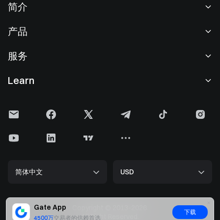
简介
关于我们
产品
职业机会
C2C
服务
新闻中心
闪兑与大宗交易
VIP 权益
F1 红牛车队官方赞助商
Learn
现货交易
机构服务
用户协议
学院
杠杆交易
建议反馈
风险警示
Gate 快讯
理财中心
公告列表
隐私政策
Gate 博客
ETF
费率标准
Cookie 政策
加密货币百科
合约
帮助中心
媒体工具包
Gate 研究院
CFD 合约
简体中文
USD
上币申请
储备金
比特币减半
股票
智能合约安全
牌照
以太坊 (ETH) 升级
Alpha
开发者中心（API）
安全方案
Gate App
Copyright © 2013-2026.
下载
大数据
Gate Pay
All Right Reserved.
4500万
交易者的信赖首选