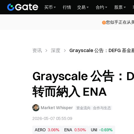
买币
行情
交易
合约
股票
您似乎正在从
资讯
深度
Grayscale 公告：DEFG 基
Grayscale 公告
转而納入 ENA
Market Whisper
资金流向
合作与生态
2026-05-07 05:55:09
AERO
3.06%
ENA
0.50%
UNI
-0.69%