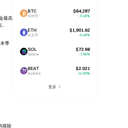
BTC
$64,287
比特币
-0.48%
基金最高
分点。
ETH
$1,901.62
以太币
-0.48%
为本季 
SOL
$72.66
Solana
-1.98%
BEAT
$2.021
Audiera
-14.90%
更多
移除 