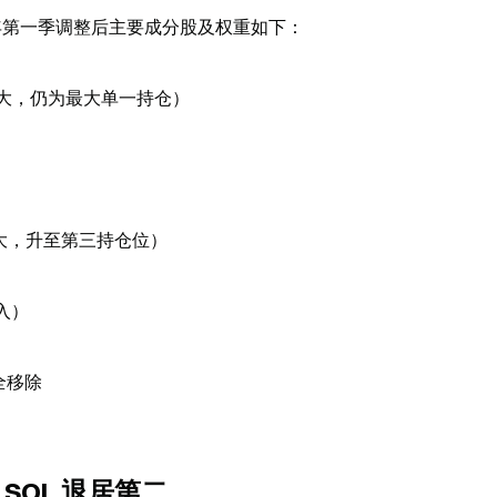
2026 年第一季调整后主要成分股及权重如下：
降幅最大，仍为最大单一持仓）
升幅最大，升至第三持仓位）
入）
完全移除
SOL 退居第二