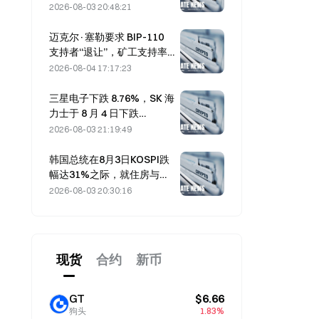
交易而达到热度
2026-08-03 20:48:21
迈克尔·塞勒要求 BIP-110
支持者“退让”，矿工支持率
停滞在 2.70%
2026-08-04 17:17:23
三星电子下跌 8.76%，SK 海
力士于 8 月 4 日下跌
8.79%，此前 7 月涨势强劲
2026-08-03 21:19:49
韩国总统在8月3日KOSPI跌
幅达31%之际，就住房与股
市召开为期7.5小时的紧急会
2026-08-03 20:30:16
议
现货
合约
新币
GT
$6.66
狗头
1.83%