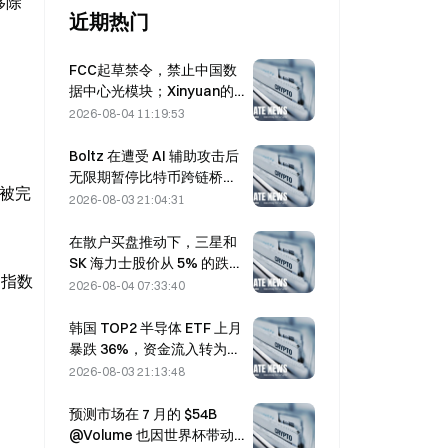
除 
近期热门
FCC起草禁令，禁止中国数
据中心光模块；Xinyuan的
市场份额面临27%的冲击
2026-08-04 11:19:53
Boltz 在遭受 AI 辅助攻击后
无限期暂停比特币跨链桥服
在被完
务
2026-08-03 21:04:31
在散户买盘推动下，三星和
SK 海力士股价从 5% 的跌幅
的指数
中反弹
2026-08-04 07:33:40
韩国 TOP2 半导体 ETF 上月
暴跌 36%，资金流入转为流
出
2026-08-03 21:13:48
预测市场在 7 月的 $54B
@Volume 也因世界杯带动