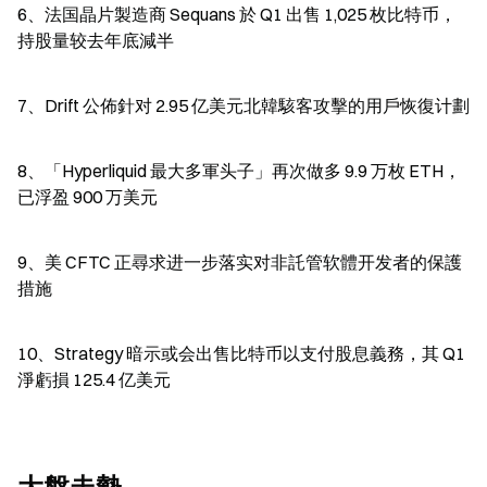
6、法国晶片製造商 Sequans 於 Q1 出售 1,025 枚比特币，
持股量较去年底減半
7、Drift 公佈針对 2.95 亿美元北韓駭客攻擊的用戶恢復计劃
8、「Hyperliquid 最大多軍头子」再次做多 9.9 万枚 ETH，
已浮盈 900 万美元
9、美 CFTC 正尋求进一步落实对非託管软體开发者的保護
措施
10、Strategy 暗示或会出售比特币以支付股息義務，其 Q1 
淨虧損 125.4 亿美元