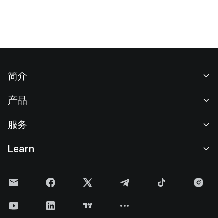
简介
关于我们
产品
职业机会
C2C
服务
新闻中心
闪兑与大宗交易
VIP 权益
F1 红牛车队官方赞助商
Learn
现货交易
机构服务
用户协议
学院
杠杆交易
建议反馈
风险警示
Gate 快讯
理财中心
公告列表
隐私政策
Gate 博客
ETF
费率标准
Cookie 政策
加密货币百科
合约