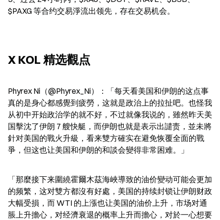
$PAXG 等合约交易淨流出领先，存在交易机会。
X KOL 精选觀点
Phyrex Ni（@Phyrex_Ni）：「每天看美国和伊朗的这点事
真的是身心都感覺到疲勞，这就是政治上的拉扯吧。也怪我
从初中开始政治学的就不好，不过就像我说的，雖然昨天美
国擊沈了伊朗 7 艘快艇，而伊朗也就是表示出譴责，並未將
針对美国的戰火升級，看来雙方確实在避免恢覆全面的戰
爭，但这也让美国和伊朗的和談会變得非常困难。」
「那麼接下来圍繞霍爾木茲海峽導致的油价變动可能会更加
的频繁，这对雙方都沒有好處，美国的持续封锁让伊朗财政
大幅受損，而 WTI 的上漲也让美国的油价上升，市场对通
脹上升擔心，对经濟衰退的概率上升而擔心，对於一心想要