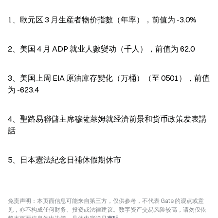
1、歐元区 3 月生産者物价指數（年率），前值为 -3.0%
2、美国 4 月 ADP 就业人數變动（千人），前值为 62.0
3、美国上周 EIA 原油庫存變化（万桶）（至 0501），前值
为 -623.4
4、聖路易聯儲主席穆薩萊姆就经濟前景和货币政策发表講
話
5、日本憲法紀念日補休假期休市
免责声明：本页面信息可能来自第三方，仅供参考，不代表 Gate 的观点或意
见，亦不构成任何财务、投资或法律建议。数字资产交易风险较高，请勿仅依