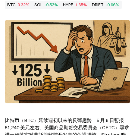
BTC
0.32%
SOL
-0.53%
HYPE
1.65%
DRIFT
-0.66%
比特币（BTC）延续週初以来的反彈趨勢，5 月 6 日暫报 
81,240 美元左右。美国商品期货交易委員会（CFTC）尋求
进一步落实对非託管软體开发者的保護措施。Strategy 暗