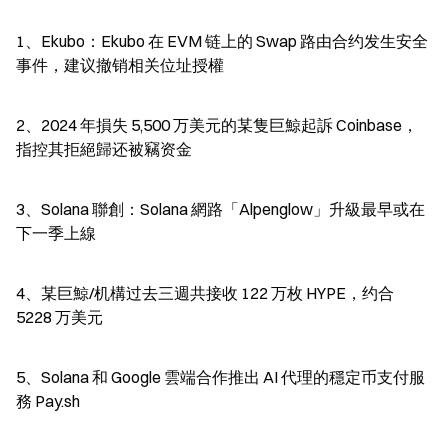
1、Ekubo：Ekubo 在 EVM 链上的 Swap 路由合约发生安全
事件，建议撤销相关位址授權
2、2024 年損失 5,500 万美元的某隻巨鯨起訴 Coinbase，
指控其拒絕歸还被竊资金
3、Solana 聯創：Solana 網路「Alpenglow」升級最早或在
下一季上線
4、某巨鯨/机構过去三週共接收 122 万枚 HYPE，约合 
5228 万美元
5、Solana 和 Google 雲端合作推出 AI 代理的穩定币支付服
務 Pay.sh