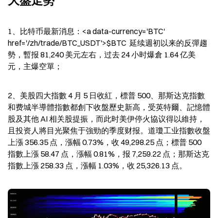
大盤走勢
1、比特币最新消息：<a data-currency='BTC' 
href='/zh/trade/BTC_USDT'>$BTC  延续週初以来的反彈趨
勢，暫报 81,240 美元左右，过去 24 小时爆倉 1.64 亿美
元，主爆空單；
2、美股四大指數 4 月 5 日收紅，標普 500、那斯达克指數
和费城半導體指數都創下收盤歷史新高，受英特爾、記憶體
股及其他 AI 相关股提振，而此时美伊停火協议得以維持，
且投资人將目光聚焦于強勁的季度财报。道瓊工业指數收盤
上漲 356.35 点，漲幅 0.73%，收 49,298.25 点；標普 500 
指數上漲 58.47 点，漲幅 0.81%，报 7,259.22 点；那斯达克
指數上漲 258.33 点，漲幅 1.03%，收 25,326.13 点。