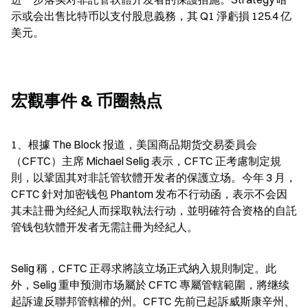
示或会出售比特币以支付股息義務，其 Q1 淨虧損 125.4 亿
美元。
宏觀事件 & 币圈熱点
1、根據 The Block 报道，美国商品期货交易委員会
（CFTC）主席 Michael Selig 表示，CFTC 正考慮制定規
則，以鞏固其对非託管软體开发者的保護立场。今年 3 月，
CFTC 針对加密钱包 Phantom 发布不行动函，表示不会因
其未註冊为经紀人而採取執法行动，並明確符合资格的自託
管钱包软體开发者无需註冊为经紀人。
Selig 稱，CFTC 正尋求將該立场正式納入規則制定。此
外，Selig 重申预測市场屬於 CFTC 專屬管轄範圍，將继续
起訴違反聯邦管轄權的州。CFTC 先前已起訴威斯康辛州、