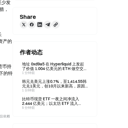
年至少发
措，
Share
长
资产的
作者动态
地址 0xd9a5 在 Hyperliquid 上发起
货币持
了价值 1.004 亿美元的 ETH 做空交
下的特
易，并在 45 秒内取消。
1 分钟前
韩元兑美元上涨0.7%，至1,414.55韩
元兑1美元，创10月以来新高，原因
是出口商抛售美元。
1 分钟前
比特币现货 ETF 一夜之间净流入
2.444 亿美元；以太坊 ETF 流入
6080 万美元
5 分钟前
勿仅依赖