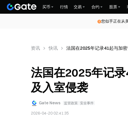
买币
行情
交易
合约
股票
您似乎正在从
资讯
快讯
法国在2025年记录41起与
法国在2025年记
及入室侵袭
Gate News
监管政策
安全事件
2026-04-20 02:41:35