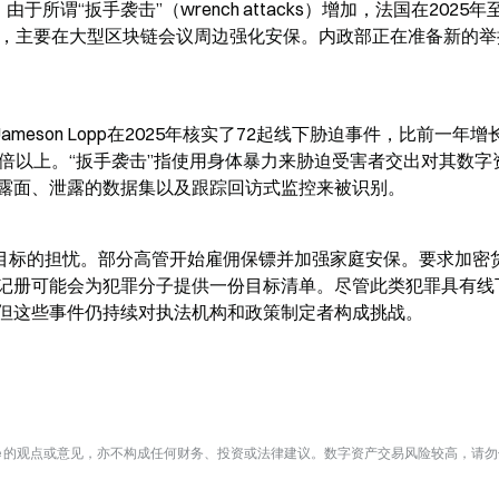
由于所谓“扳手袭击”（wrench attacks）增加，法国在2025
件，主要在大型区块链会议周边强化安保。内政部正在准备新的举
meson Lopp在2025年核实了72起线下胁迫事件，比前一年增
两倍以上。“扳手袭击”指使用身体暴力来胁迫受害者交出对其数字
露面、泄露的数据集以及跟踪回访式监控来被识别。
”目标的担忧。部分高管开始雇佣保镖并加强家庭安保。要求加密
记册可能会为犯罪分子提供一份目标清单。尽管此类犯罪具有线
但这些事件仍持续对执法机构和政策制定者构成挑战。
te 的观点或意见，亦不构成任何财务、投资或法律建议。数字资产交易风险较高，请