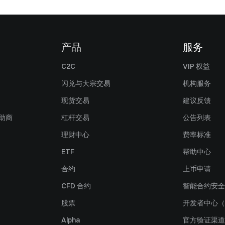
产品
服务
C2C
VIP 权益
闪兑与大宗交易
机构服务
现货交易
建议反馈
赞助商
杠杆交易
公告列表
理财中心
费率标准
ETF
帮助中心
合约
上币申请
CFD 合约
智能合约安全
股票
开发者中心（
Alpha
官方验证渠道