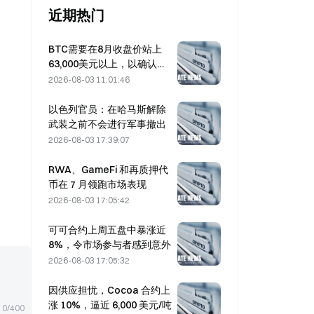
近期热门
BTC需要在8月收盘价站上
63,000美元以上，以确认熊
市底部，10x研究表示称
2026-08-03 11:01:46
以色列官员：在哈马斯解除
武装之前不会进行军事撤出
2026-08-03 17:39:07
RWA、GameFi 和再质押代
币在 7 月领跑市场表现
2026-08-03 17:05:42
可可合约上周五盘中暴涨近
8%，令市场参与者感到意外
2026-08-03 17:05:32
因供应担忧，Cocoa 合约上
涨 10%，逼近 6,000 美元/吨
0/400