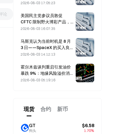
2026-08-03 17:05:23
评论
美国民主党参议员敦促
CFTC 限制野火博彩产品，
因创纪录的野火季节
2026-08-03 16:07:35
马斯克认为当前时机是 8 月
3 日——SpaceX 的买入良
机
2026-08-03 14:12:13
霍尔木兹谈判重启引发油价
暴跌 9%：地缘风险溢价消
退，还是市场短暂降温？
2026-08-03 05:19:16
现货
合约
新币
GT
$6.58
狗头
1.70%